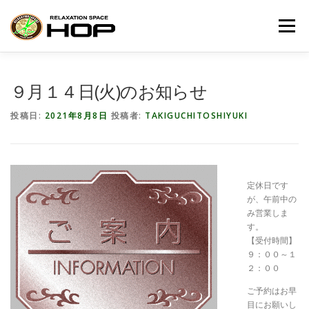
コ
ン
メニュー
テ
ン
ツ
へ
HOME
メニュー・料金
アクセス
９月１４日(火)のお知らせ
ス
キ
投稿日:
2021年8月8日
投稿者:
TAKIGUCHITOSHIYUKI
ッ
プ
予約・お問い合せ
お知らせ＆ブログ
WHAT NOT
オススメ商品
定休日です
が、午前中の
み営業しま
す。
【受付時間】
９：００～１
２：００
ご予約はお早
目にお願いし