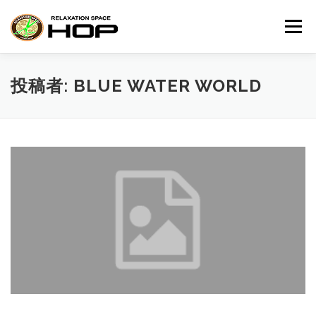
コ
ン
メニュー
テ
ン
ツ
へ
HOME
メニュー・料金
アクセス
投稿者:
BLUE WATER WORLD
ス
キ
ッ
プ
予約・お問い合せ
お知らせ＆ブログ
WHAT NOT
オススメ商品