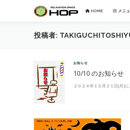
コ
ン
HOME
メニュ
テ
ン
ツ
投稿者:
TAKIGUCHITOSHIY
へ
ス
キ
ッ
プ
お知らせ
10/10 のお知らせ
２０２４年１０月２１日(月)に